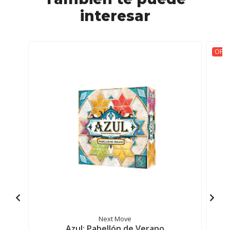
interesar
OFER
Next Move
Azul: Pabellón de Verano