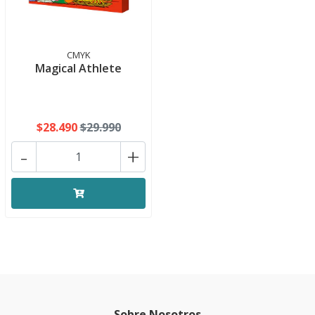
CMYK
Magical Athlete
$28.490
$29.990
-
+
Sobre Nosotros