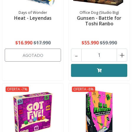
Days of Wonder
Office Dog (Studio Big)
Heat - Leyendas
Gunsen - Battle for
Toshi Ranbo
$16.990
$17.990
$55.990
$59.990
-
+
AGOTADO
OFERTA -7%
OFERTA -8%