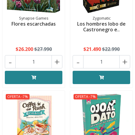
Synapse Games
Zygomatic
Flores escarchadas
Los hombres lobo de
Castronegro e..
$26.200
$27.990
$21.490
$22.990
-
+
-
+
OFERTA -7%
OFERTA -7%