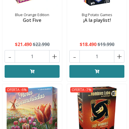
Blue Orange Edition
Big Potato Games
Got Five
¡A la playlist!
$21.490
$22.990
$18.490
$19.990
-
+
-
+
OFERTA -6%
OFERTA -7%