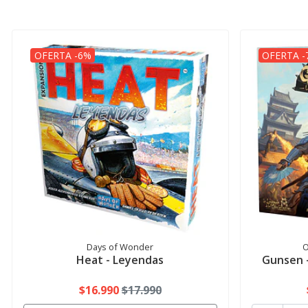
OFERTA -6%
OFERTA -
Days of Wonder
O
Heat - Leyendas
Gunsen -
$16.990
$17.990