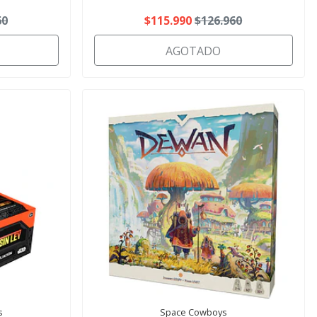
60
$115.990
$126.960
AGOTADO
s
Space Cowboys