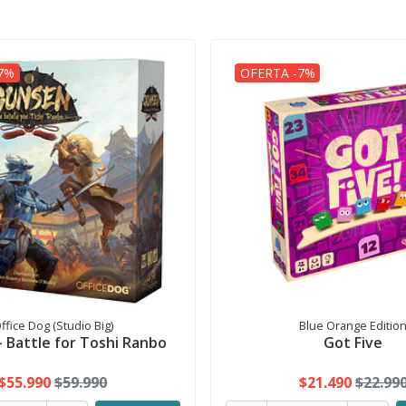
7%
OFERTA -7%
ffice Dog (Studio Big)
Blue Orange Editio
 Battle for Toshi Ranbo
Got Five
$55.990
$59.990
$21.490
$22.99