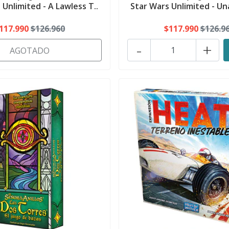
 Unlimited - A Lawless T..
Star Wars Unlimited - Una
117.990
$126.960
$117.990
$126.9
-
+
AGOTADO