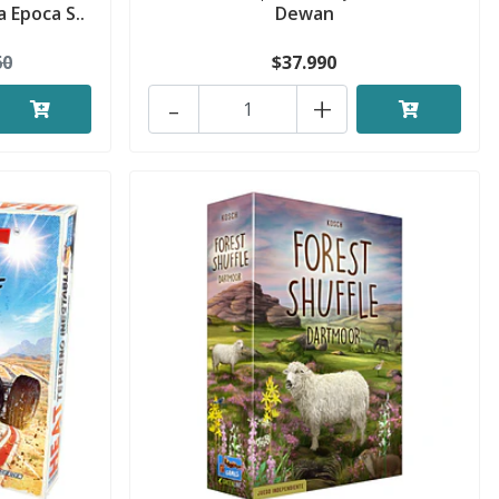
 Epoca S..
Dewan
60
$37.990
-
+