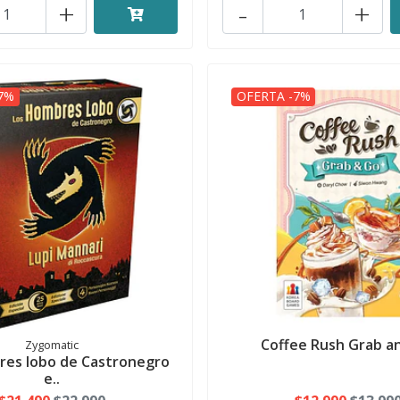
+
-
+
7%
OFERTA -7%
Coffee Rush Grab a
Zygomatic
res lobo de Castronegro
e..