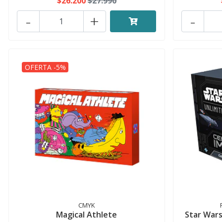
$26.200
$27.990
-
+
-
OFERTA -5%
CMYK
Magical Athlete
Star Wars