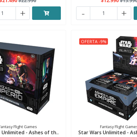
$21.490
$22.990
$12.990
$13.99
+
-
+
OFERTA -9%
Fantasy Flight Games
Fantasy Flight Game
 Unlimited - Ashes of th..
Star Wars Unlimited - Ash