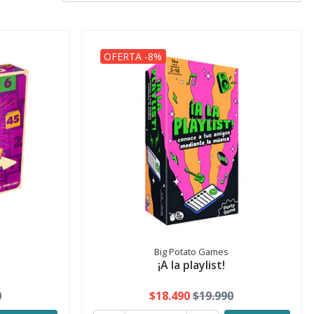
OFERTA -8%
n
Big Potato Games
¡A la playlist!
0
$18.490
$19.990