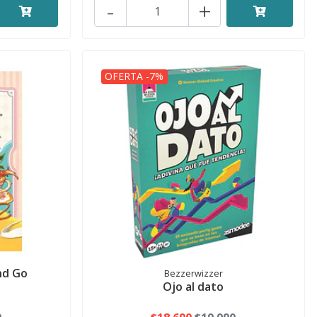
-
+
OFERTA -7%
nd Go
Bezzerwizzer
Ojo al dato