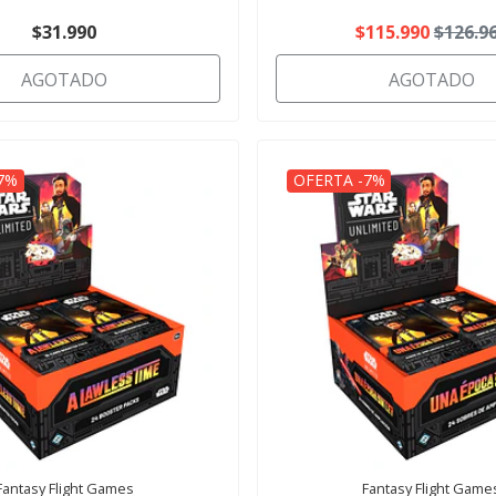
$31.990
$115.990
$126.9
AGOTADO
AGOTADO
7%
OFERTA -7%
Fantasy Flight Games
Fantasy Flight Game