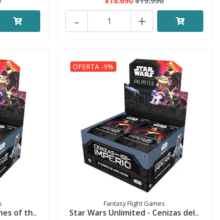
0
$18.690
$19.990
-
+
OFERTA -9%
s
Fantasy Flight Games
es of th..
Star Wars Unlimited - Cenizas del..