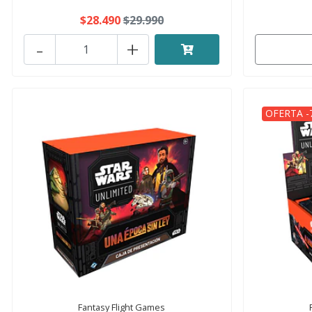
$28.490
$29.990
-
+
OFERTA -
Fantasy Flight Games