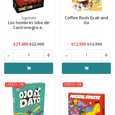
Coffee Rush Grab and
Zygomatic
Los hombres lobo de
Go
Castronegro e..
$21.490
$22.990
$12.990
$13.990
-
+
-
+
OFERTA -7%
OFERTA -5%