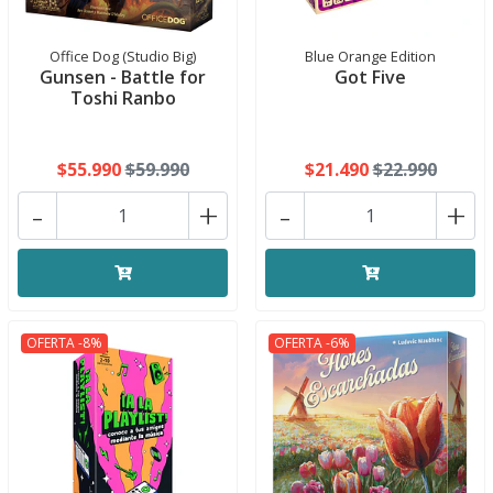
Office Dog (Studio Big)
Blue Orange Edition
Gunsen - Battle for
Got Five
Toshi Ranbo
$55.990
$59.990
$21.490
$22.990
-
+
-
+
OFERTA -8%
OFERTA -6%