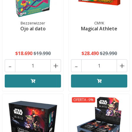
Bezzerwizzer
CMYK
Ojo al dato
Magical Athlete
$18.690
$19.990
$28.490
$29.990
-
+
-
+
OFERTA -9%