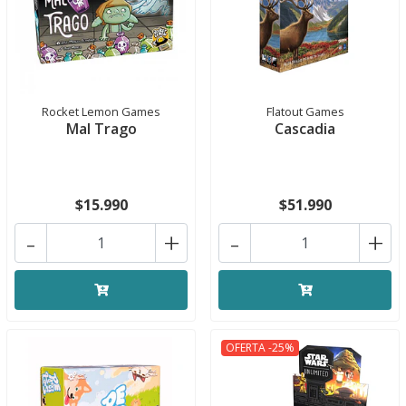
Rocket Lemon Games
Flatout Games
Mal Trago
Cascadia
$15.990
$51.990
-
+
-
+
OFERTA -25%