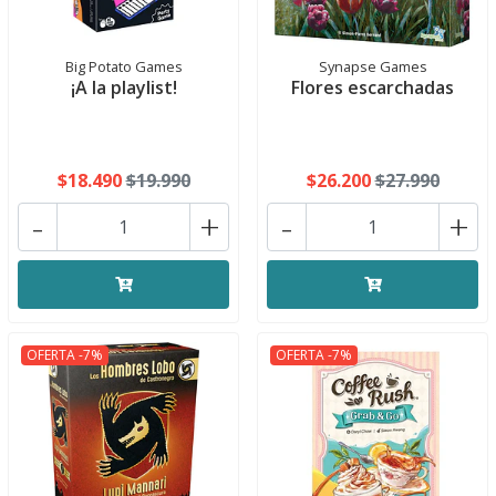
Big Potato Games
Synapse Games
¡A la playlist!
Flores escarchadas
$18.490
$19.990
$26.200
$27.990
-
+
-
+
OFERTA -7%
OFERTA -7%