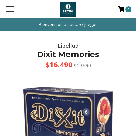
0
Bienvenidos a Lautaro Juegos
Libellud
Dixit Memories
$16.490
$19.990