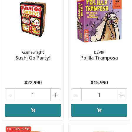
Gamewright
DEVIR
Sushi Go Party!
Polilla Tramposa
$22.990
$15.990
-
+
-
+
OFERTA -17%