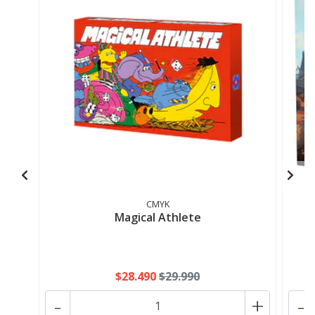
CMYK
Magical Athlete
$28.490
$29.990
-
+
-