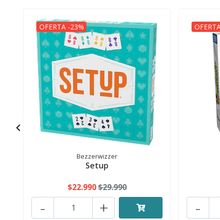
OFERTA -23%
OFERTA
Bezzerwizzer
Setup
$22.990
$29.990
-
+
-