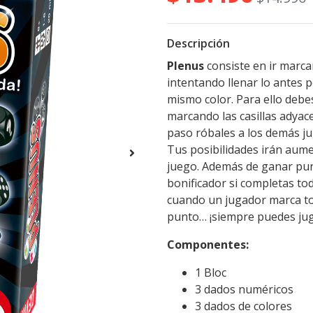
Descripción
Plenus
consiste en ir marcan
intentando llenar lo antes 
mismo color. Para ello debe
marcando las casillas adyace
paso róbales a los demás j
Tus posibilidades irán aum
juego. Además de ganar pun
bonificador si completas tod
cuando un jugador marca toda
punto… ¡siempre puedes juga
Componentes:
1 Bloc
3 dados numéricos
3 dados de colores