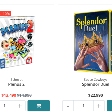
 -10%
Schmidt
Space Cowboys
Plenus 2
Splendor Duel
$13.490
$14.990
$22.990
+
-
+