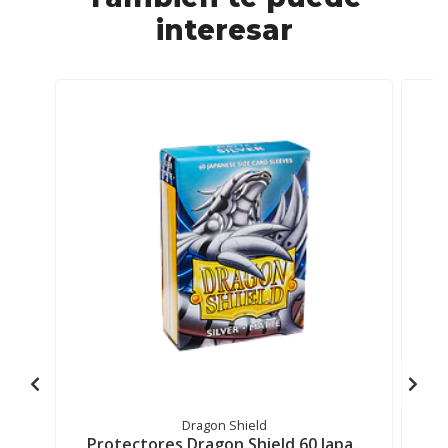
interesar
Dragon Shield
Protectores Dragon Shield 60 Japa..
P