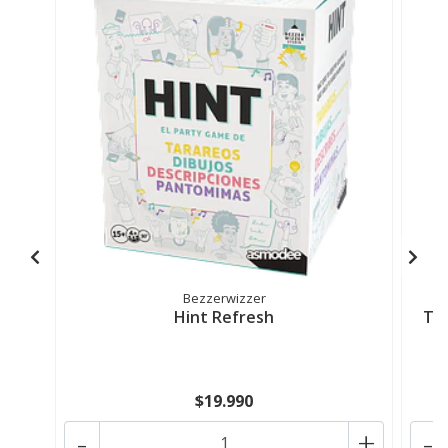
Bezzerwizzer
Hint Refresh
TE
$19.990
-
+
-