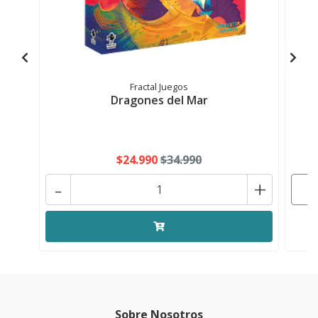
Fractal Juegos
Dragones del Mar
C
$24.990
$34.990
-
+
Sobre Nosotros