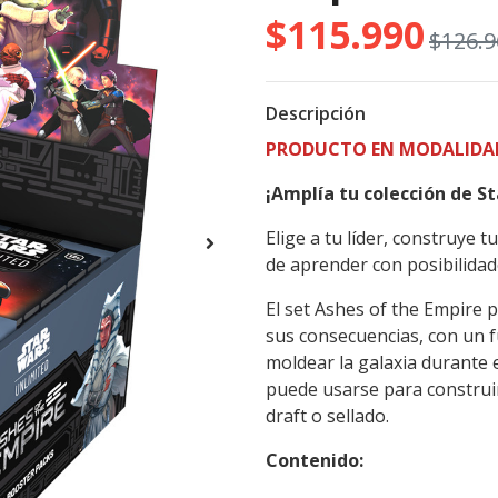
$115.990
$126.9
Descripción
PRODUCTO EN MODALIDAD 
¡Amplía tu colección de S
Elige a tu líder, construye t
de aprender con posibilidade
El set Ashes of the Empire 
sus consecuencias, con un f
moldear la galaxia durante
puede usarse para construir
draft o sellado.
Contenido: