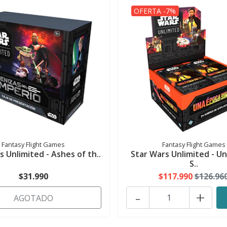
OFERTA -7%
Fantasy Flight Games
Fantasy Flight Games
s Unlimited - Ashes of th..
Star Wars Unlimited - U
S..
$31.990
$117.990
$126.96
-
+
AGOTADO