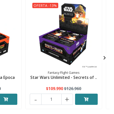
OFERTA -13%
Fantasy Flight Games
na Epoca
Star Wars Unlimited - Secrets of ..
0
$109.990
$126.960
-
+