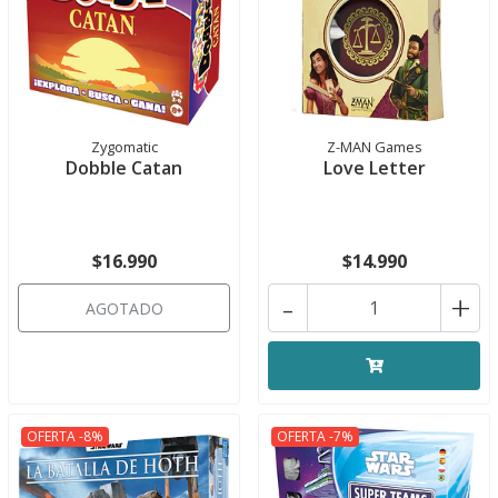
Zygomatic
Z-MAN Games
Dobble Catan
Love Letter
$16.990
$14.990
-
+
AGOTADO
OFERTA -8%
OFERTA -7%