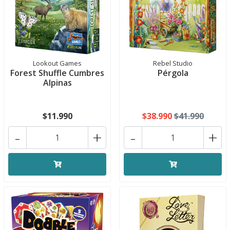
Lookout Games
Rebel Studio
Forest Shuffle Cumbres
Pérgola
Alpinas
$11.990
$38.990
$41.990
-
+
-
+