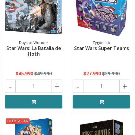
Days of Wonder
Zygomatic
Star Wars: La Batalla de
Star Wars Super Teams
Hoth
$45.990
$49.990
$27.990
$29.990
-
+
-
+
OFERTA -9%