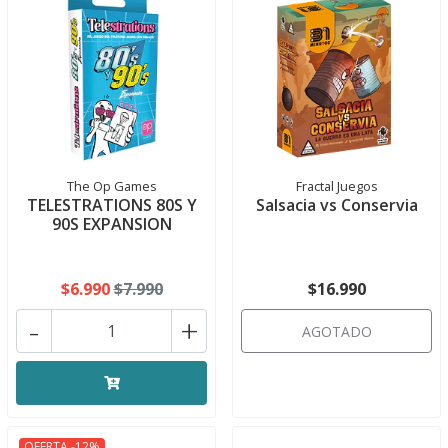
The Op Games
Fractal Juegos
TELESTRATIONS 80S Y
Salsacia vs Conservia
90S EXPANSION
$6.990
$7.990
$16.990
-
+
AGOTADO
OFERTA -12%