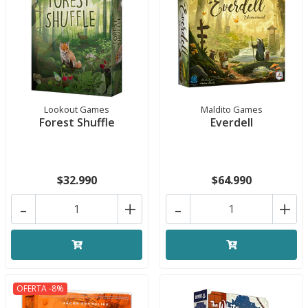
Lookout Games
Maldito Games
Forest Shuffle
Everdell
$32.990
$64.990
-
+
-
+
OFERTA -8%