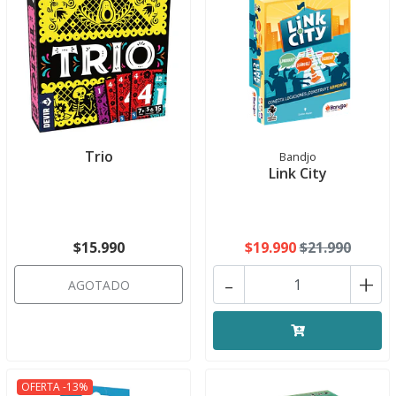
Trio
Bandjo
Link City
$15.990
$19.990
$21.990
-
+
AGOTADO
OFERTA -13%